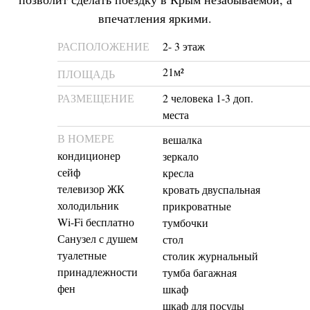
впечатления яркими.
РАСПОЛОЖЕНИЕ
2- 3 этаж
21м²
ПЛОЩАДЬ
РАЗМЕЩЕНИЕ
2 человека 1-3 доп.
места
В НОМЕРЕ
вешалка
кондиционер
зеркало
сейф
кресла
телевизор ЖК
кровать двуспальная
холодильник
прикроватные
Wi-Fi бесплатно
тумбочки
Санузел с душем
стол
туалетные
столик журнальный
принадлежности
тумба багажная
фен
шкаф
шкаф для посуды