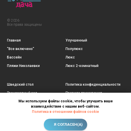
© 2026
Все права защищены
Главная
Улучшенный
"Все включено"
Полулюкс
Бассейн
Люкс
Пляжи Николаевки
Люкс 2-комнатный
Шведский стол
Политика конфиденциальности
Тренажерный зал
Правила проживания
Мы используем файлы cookie, чтобы улучшить ваше
Бар у бассейна
Контакты
взаимодействие с нашим веб-сайтом.
SPA комплекс
Политика в отношении файлов cookie
Я СОГЛАСЕН(А)
Главная
Номера
Фотогаларея
Забронировать